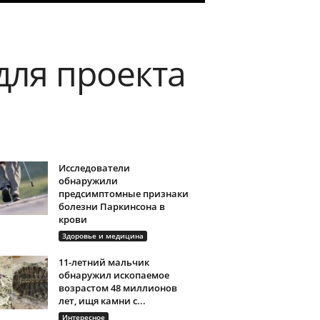
для проекта
Исследователи
обнаружили
предсимптомные признаки
болезни Паркинсона в
крови
Здоровье и медицина
11-летний мальчик
обнаружил ископаемое
возрастом 48 миллионов
лет, ищя камни с...
Интересное