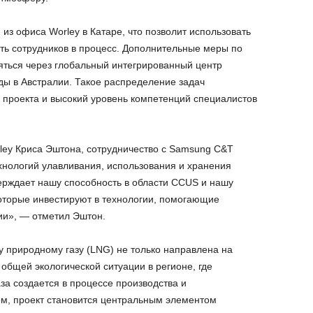
з офиса Worley в Катаре, что позволит использовать
ть сотрудников в процесс. Дополнительные меры по
яться через глобальный интегрированный центр
ды в Австралии. Такое распределение задач
проекта и высокий уровень компетенций специалистов
ley Криса Эштона, сотрудничество с Samsung C&T
хнологий улавливания, использования и хранения
верждает нашу способность в области CCUS и нашу
оторые инвестируют в технологии, помогающие
ии», — отметил Эштон.
 природному газу (LNG) не только направлена на
общей экологической ситуации в регионе, где
аза создается в процессе производства и
ом, проект становится центральным элементом