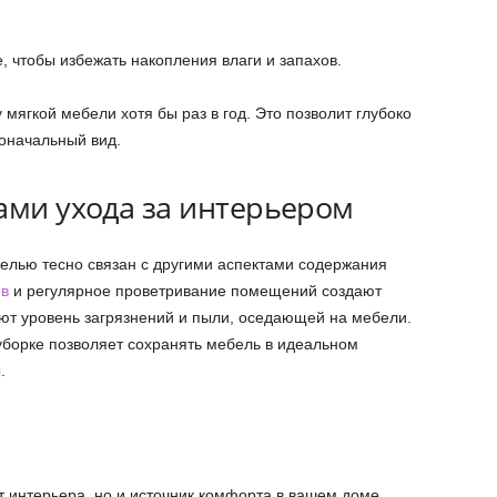
 чтобы избежать накопления влаги и запахов.
мягкой мебели хотя бы раз в год. Это позволит глубоко
воначальный вид.
ами ухода за интерьером
белью тесно связан с другими аспектами содержания
ов
и регулярное проветривание помещений создают
ют уровень загрязнений и пыли, оседающей на мебели.
уборке позволяет сохранять мебель в идеальном
.
т интерьера, но и источник комфорта в вашем доме.