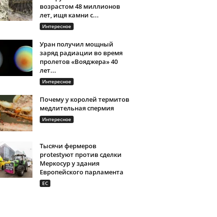
возрастом 48 миллионов
лет, ищя камни с...
Интересное
Уран получил мощный
заряд радиации во время
пролетов «Вояджера» 40
лет...
Интересное
Почему у королей термитов
медлительная спермия
Интересное
Тысячи фермеров
protestуют против сделки
Меркосур у здания
Европейского парламента
ЕС