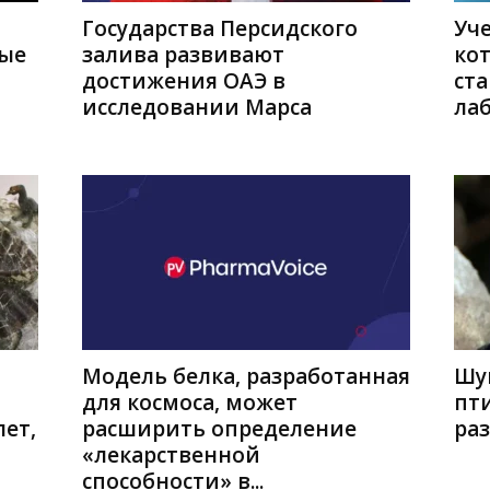
т
Государства Персидского
Уч
рые
залива развивают
ко
достижения ОАЭ в
ста
исследовании Марса
ла
Модель белка, разработанная
Шу
для космоса, может
пти
ет,
расширить определение
ра
«лекарственной
способности» в...