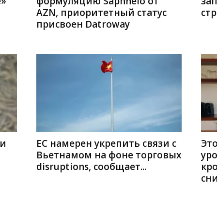
е»
формуляцию Saphnelo от
за
AZN, приоритетный статус
стр
присвоен Datroway
ии
ЕС намерен укрепить связи с
Эт
Вьетнамом на фоне торговых
уро
disruptions, сообщает...
кро
сни