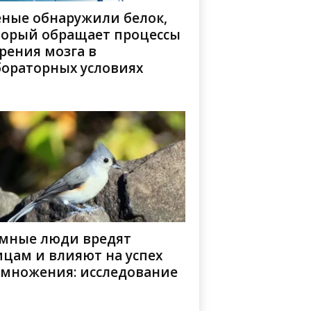
еные обнаружили белок,
торый обращает процессы
рения мозга в
бораторных условиях
мные люди вредят
цам и влияют на успех
змножения: исследование