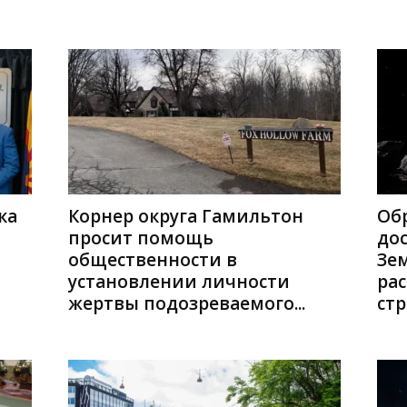
ка
Корнер округа Гамильтон
Об
просит помощь
до
общественности в
Зе
установлении личности
ра
жертвы подозреваемого...
стр