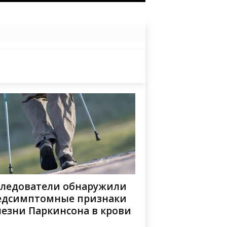
следователи обнаружили
едсимптомные признаки
лезни Паркинсона в крови