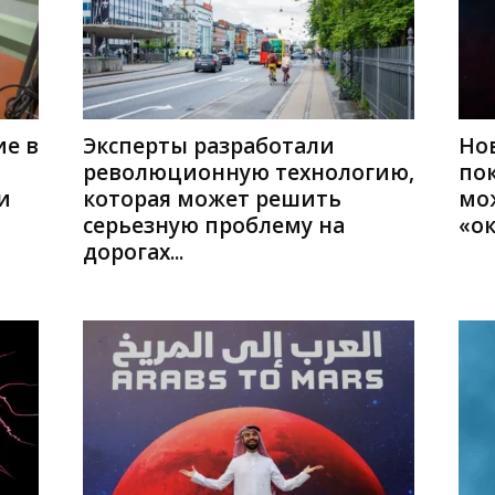
е в
Эксперты разработали
Но
революционную технологию,
по
и
которая может решить
мо
серьезную проблему на
«ок
дорогах...