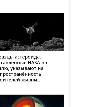
разцы астероида,
ставленные NASA на
млю, указывают на
спространённость
оителей жизни...