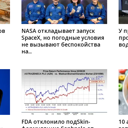
ов
NASA откладывает запуск
У п
SpaceX, но погодные условия
пр
не вызывают беспокойства
вод
на...
FDA отклонило подSkin-
10 