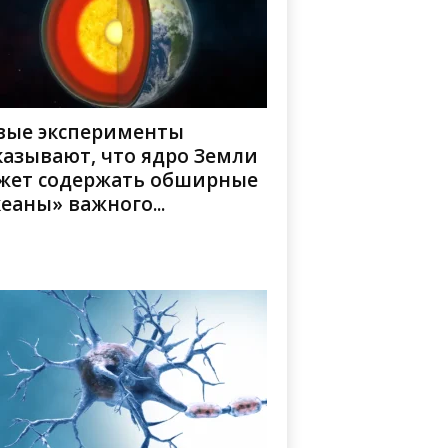
вые эксперименты
казывают, что ядро Земли
жет содержать обширные
еаны» важного...