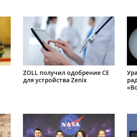
ZOLL получил одобрение CE
Ур
для устройства Zenix
ра
«Во